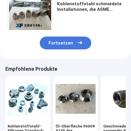
Kohlenstoffstahl schmiedete
Installationen, die ASME
B16.11 3000# SS
geschmiedete Installation
verlegte
Fortsetzen
Empfohlene Produkte
Kohlenstoffstahl-
Öl-Oberfläche 9000#
Geschmiedete
Ellbogen Standard-
A105 des
passender 90 