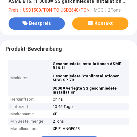
ASME B16.11 3000# SS geschmiedete Installation
verlegte
Preis：USD1580/TON TO USD2640/TON
MOQ：2Tons
Bestpreis
Kontakt
Produkt-Beschreibung
Geschmiedete Installationen ASME
B16.11
,
Geschmiedete Stahlinstallationen
Markieren
MSS SP 79
,
3000# verlegte SS geschmiedete
Installation
Herkunftsort
China
Lieferzeit
10-45 Tage
Markenname
XF
Min Bestellmenge
2Tons
Modellnummer
XF-FLANGE058