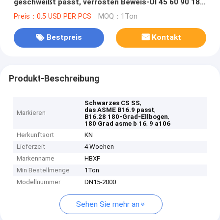
geschweißt passt, verrosten Beweis-Öl 45 60 90 180
Grad
Preis：0.5 USD PER PCS
MOQ：1Ton
Bestpreis
Kontakt
Produkt-Beschreibung
,
Schwarzes CS SS
,
das ASME B16.9 passt
Markieren
,
B16.28 180-Grad-Ellbogen
,
180 Grad asme b 16
9 a106
Herkunftsort
KN
Lieferzeit
4 Wochen
Markenname
HBXF
Min Bestellmenge
1Ton
Modellnummer
DN15-2000
Sehen Sie mehr an