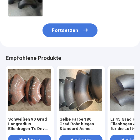
verrosten Beweis-Öl 45 60 90 180
Grad
Fortsetzen
Empfohlene Produkte
Schweißen 90 Grad
Gelbe Farbe 180
Lr 45 Grad Ro
Langradius
Grad Rohr biegen
Ellenbogen 4 "
Ellenbogen Ts Dnv
Standard Asme
für die Luft- u
ISO-9001 Ped
B16.9 Ansi B16.9
Raumfahrtindu
Spezifikation
Bestpreis
Bestpreis
Bestprei