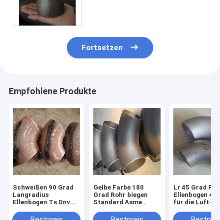
En10253 Din2605 Asme B16.9
B16.28 Reuder
Fortsetzen
Empfohlene Produkte
Schweißen 90 Grad
Gelbe Farbe 180
Lr 45 Grad Ro
Langradius
Grad Rohr biegen
Ellenbogen 4 "
Ellenbogen Ts Dnv
Standard Asme
für die Luft- u
ISO-9001 Ped
B16.9 Ansi B16.9
Raumfahrtindu
Spezifikation
Bestpreis
Bestpreis
Bestprei