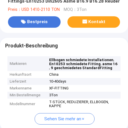
Fittings-En10253 Din2605 Asme B16.9 B16.28 Reuder
Preis：USD 1410-2110 TON
MOQ：3Ton
Bestpreis
Kontakt
Produkt-Beschreibung
,
Ellbogen schmiedete Installationen
Markieren
,
En10253 schmiedete Fitting
asme 16
,
9 geschmiedetes StandardFitting
Herkunftsort
China
Lieferzeit
10-40days
Markenname
XF-FITTING
Min Bestellmenge
3Ton
T-STÜCK, REDUZIERER, ELLBOGEN,
Modellnummer
KAPPE
Sehen Sie mehr an