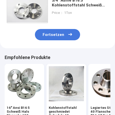
3/4" Asme B16.5
Kohlenstoffstahl Schweiß
Hals Flansche Std Dicke OEM
Price： 1Ton
Anpassung
Fortsetzen
Empfohlene Produkte
16" Ansi B16 5
Kohlenstoffstahl
Legiertes Stah
Schweiß Hals
geschmiedet
40 Flansche A