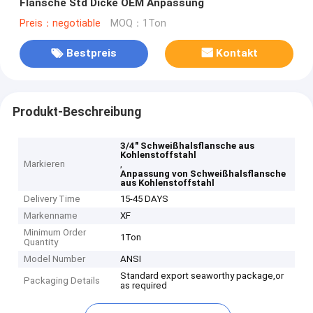
Flansche Std Dicke OEM Anpassung
Preis：negotiable
MOQ：1Ton
Bestpreis
Kontakt
Produkt-Beschreibung
3/4" Schweißhalsflansche aus
Kohlenstoffstahl
Markieren
,
Anpassung von Schweißhalsflansche
aus Kohlenstoffstahl
Delivery Time
15-45 DAYS
Markenname
XF
Minimum Order
1Ton
Quantity
Model Number
ANSI
Standard export seaworthy package,or
Packaging Details
as required