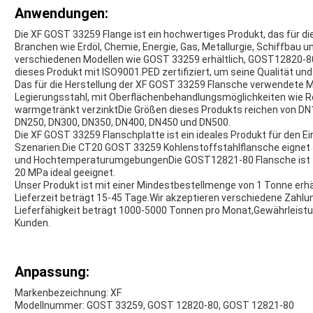
Anwendungen:
Die XF GOST 33259 Flange ist ein hochwertiges Produkt, das für d
Branchen wie Erdöl, Chemie, Energie, Gas, Metallurgie, Schiffbau 
verschiedenen Modellen wie GOST 33259 erhältlich, GOST12820-80 
dieses Produkt mit ISO9001.PED zertifiziert, um seine Qualität und
Das für die Herstellung der XF GOST 33259 Flansche verwendete Mat
Legierungsstahl, mit Oberflächenbehandlungsmöglichkeiten wie Ro
warmgetränkt verzinktDie Größen dieses Produkts reichen von DN
DN250, DN300, DN350, DN400, DN450 und DN500.
Die XF GOST 33259 Flanschplatte ist ein ideales Produkt für den 
Szenarien.Die CT20 GOST 33259 Kohlenstoffstahlflansche eignet s
und HochtemperaturumgebungenDie GOST12821-80 Flansche ist für
20 MPa ideal geeignet.
Unser Produkt ist mit einer Mindestbestellmenge von 1 Tonne erhäl
Lieferzeit beträgt 15-45 Tage.Wir akzeptieren verschiedene Zahlu
Lieferfähigkeit beträgt 1000-5000 Tonnen pro Monat,Gewährleistu
Kunden.
Anpassung:
Markenbezeichnung: XF
Modellnummer: GOST 33259, GOST 12820-80, GOST 12821-80