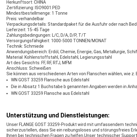
Herkunftsort: CHINA
Zertifizierung: ISO9001.PED
Mindestbestellmenge: 1 Tonne
Preis: verhandelbar
Verpackungsdetails: Standardpaket für die Ausfuhr oder nach Bed
Lieferzeit: 15-45 Tage
Zahlungsbedingungen: L/C, D/A, D/P, T/T
Versorgungsfähigkeit: 1000-5000 TONNEN/MONAT
Technik: Schmiede
Anwendungsbereich: Erdöl, Chemie, Energie, Gas, Metallurgie, Sch
Material: Kohlenstoffstahl, Edelstahl, Legierungsstahl
Art des Gesichts: FF, RF, RTJ, MFM
Anschluss: Schweißen
Sie können aus verschiedenen Arten von Flanschen wählen, wie z. B
WN GOST 33259 Flansche aus Edelstahl
Die in Absatz 1 Buchstabe b genannten Angaben werden in Anhan
WN GOST 33259 Flansche aus Edelstahl
Unterstützung und Dienstleistungen:
Unser FLANGE GOST 33259-Produkt wird mit umfassendem technis
sicherzustellen, dass Sie ein reibungsloses und störungsfreies Er
Ihnen bei technischen Fragen zu helfen.Unser technischer Suppor