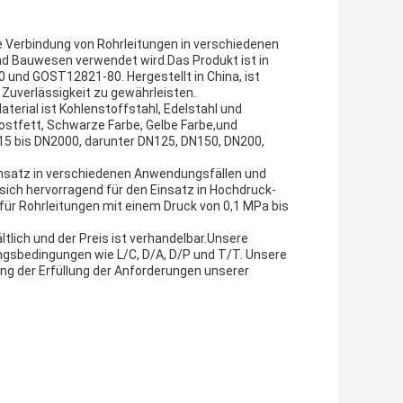
ie Verbindung von Rohrleitungen in verschiedenen
und Bauwesen verwendet wird.Das Produkt ist in
und GOST12821-80. Hergestellt in China, ist
 Zuverlässigkeit zu gewährleisten.
erial ist Kohlenstoffstahl, Edelstahl und
stfett, Schwarze Farbe, Gelbe Farbe,und
15 bis DN2000, darunter DN125, DN150, DN200,
Einsatz in verschiedenen Anwendungsfällen und
ich hervorragend für den Einsatz in Hochdruck-
 Rohrleitungen mit einem Druck von 0,1 MPa bis
tlich und der Preis ist verhandelbar.Unsere
ngsbedingungen wie L/C, D/A, D/P und T/T. Unsere
ng der Erfüllung der Anforderungen unserer