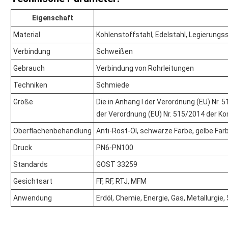
Eigenschaft
Material
Kohlenstoffstahl, Edelstahl, Legierungs
Verbindung
Schweißen
Gebrauch
Verbindung von Rohrleitungen
Techniken
Schmiede
Größe
Die in Anhang I der Verordnung (EU) Nr.
der Verordnung (EU) Nr. 515/2014 der Ko
Oberflächenbehandlung
Anti-Rost-Öl, schwarze Farbe, gelbe Farb
Druck
PN6-PN100
Standards
GOST 33259
Gesichtsart
FF, RF, RTJ, MFM
Anwendung
Erdöl, Chemie, Energie, Gas, Metallurgie