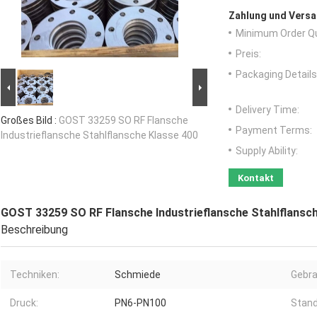
Zahlung und Versa
Minimum Order Qu
Preis:
Packaging Details
Delivery Time:
Großes Bild :
GOST 33259 SO RF Flansche
Payment Terms:
Industrieflansche Stahlflansche Klasse 400
Supply Ability:
Kontakt
GOST 33259 SO RF Flansche Industrieflansche Stahlflansc
Beschreibung
Techniken:
Schmiede
Gebra
Druck:
PN6-PN100
Stand