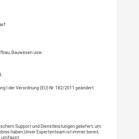
arf
iffbau, Bauwesen usw.
.:
g I der Verordnung (EU) Nr. 182/2011 geändert.
chem Support und Dienstleistungen geliefert, um
lebnis haben.Unser Expertenteam ist immer bereit,
t umfasst: