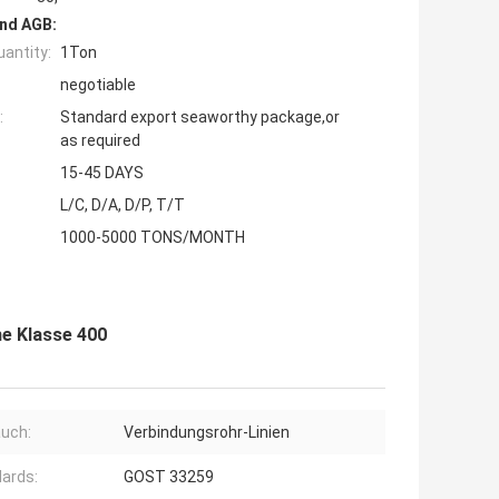
nd AGB:
antity:
1Ton
negotiable
:
Standard export seaworthy package,or
as required
15-45 DAYS
L/C, D/A, D/P, T/T
1000-5000 TONS/MONTH
he Klasse 400
uch:
Verbindungsrohr-Linien
ards:
GOST 33259