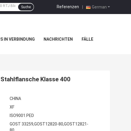
Referenzen
|
German
Suche
NS IN VERBINDUNG
NACHRICHTEN
FÄLLE
Stahlflansche Klasse 400
CHINA
XF
ISO9001.PED
GOST 33259,GOST12820-80,GOST12821-
80,