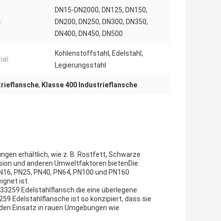
DN15-DN2000, DN125, DN150,
:
DN200, DN250, DN300, DN350,
DN400, DN450, DN500
Kohlenstoffstahl, Edelstahl,
ial:
Legierungsstahl
rieflansche
,
Klasse 400 Industrieflansche
en erhältlich, wie z. B. Rostfett, Schwarze
osion und anderen Umweltfaktoren bietenDie
PN16, PN25, PN40, PN64, PN100 und PN160
ignet ist.
33259 Edelstahlflansch.die eine überlegene
59 Edelstahlflansche ist so konzipiert, dass sie
 den Einsatz in rauen Umgebungen wie