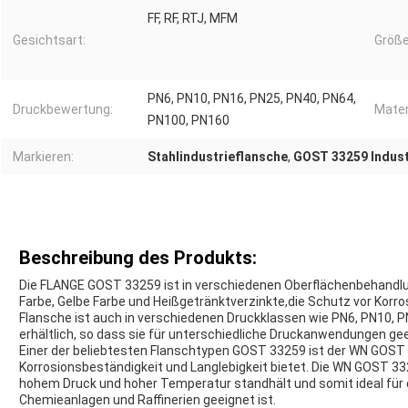
FF, RF, RTJ, MFM
Gesichtsart:
Größe
PN6, PN10, PN16, PN25, PN40, PN64,
Druckbewertung:
Mater
PN100, PN160
Markieren:
Stahlindustrieflansche
,
GOST 33259 Indust
Beschreibung des Produkts:
Die FLANGE GOST 33259 ist in verschiedenen Oberflächenbehandlung
Farbe, Gelbe Farbe und Heißgetränktverzinkte,die Schutz vor Korr
Flansche ist auch in verschiedenen Druckklassen wie PN6, PN10, 
erhältlich, so dass sie für unterschiedliche Druckanwendungen gee
Einer der beliebtesten Flanschtypen GOST 33259 ist der WN GOST 
Korrosionsbeständigkeit und Langlebigkeit bietet. Die WN GOST 332
hohem Druck und hoher Temperatur standhält und somit ideal für
Chemieanlagen und Raffinerien geeignet ist.