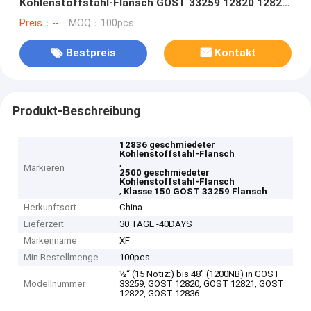
Kohlenstoffstahl-Flansch GOST 33259 12820 12821
12836
Preis：--
MOQ：100pcs
Bestpreis
Kontakt
Produkt-Beschreibung
12836 geschmiedeter
Kohlenstoffstahl-Flansch
,
Markieren
2500 geschmiedeter
Kohlenstoffstahl-Flansch
,
Klasse 150 GOST 33259 Flansch
Herkunftsort
China
Lieferzeit
30 TAGE -40DAYS
Markenname
XF
Min Bestellmenge
100pcs
½“ (15 Notiz:) bis 48" (1200NB) in GOST
Modellnummer
33259, GOST 12820, GOST 12821, GOST
12822, GOST 12836