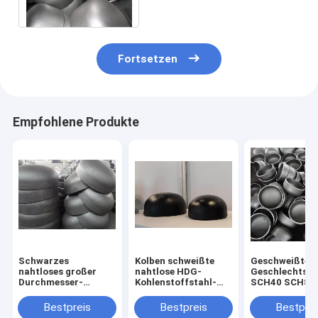
Edelstahl ASTM A182 F304
Fortsetzen
Empfohlene Produkte
Schwarzes
Kolben schweißte
Geschweißte 
nahtloses großer
nahtlose HDG-
Geschlechtskr
Durchmesser-
Kohlenstoffstahl-
SCH40 SCH80
Stahlrohrende
Rohr-Kappen-
SCH160 Kolben
bedeckt ANSI B16.9
Schwarz-Farbe
schwarze Farb
Bestpreis
Bestpreis
Bestprei
SCH40 SCH80 mit
2mm-25mm
ASME B16.9 pa