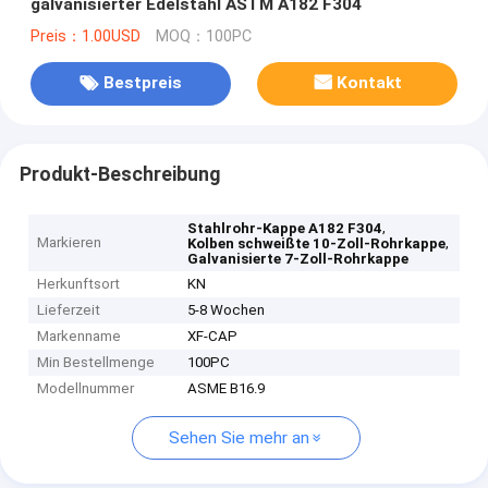
galvanisierter Edelstahl ASTM A182 F304
Preis：1.00USD
MOQ：100PC
Bestpreis
Kontakt
Produkt-Beschreibung
,
Stahlrohr-Kappe A182 F304
Markieren
,
Kolben schweißte 10-Zoll-Rohrkappe
Galvanisierte 7-Zoll-Rohrkappe
Herkunftsort
KN
Lieferzeit
5-8 Wochen
Markenname
XF-CAP
Min Bestellmenge
100PC
Modellnummer
ASME B16.9
Sehen Sie mehr an