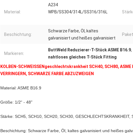
A234
Material:
WPB/SS304/314L/SS316/316L
Stärk
Schwarze Farbe, Öl, kaltes
Beschichtung:
Paket
galvanisiert und heißes galvanisiert
ButtWeld Reduzierer-T-Stück ASME B16.9
,
Markieren:
nahtloses gleiches T-Stück Fitting
KOLBEN-SCHWEISSENgeschlechtskrankheit SCH40, SCH80, ASME
VERRINGERN, SCHWARZE FARBE ABZUZWEIGEN
Material: ASME B16.9
Größe: 1/2“ - 48"
Stärke: SCH5, SCH10, SCH20, SCH30, GESCHLECHTSKRANKHEIT, 
Beschichtung: Schwarze Farbe, Öl, kaltes galvanisiert und heißes galva