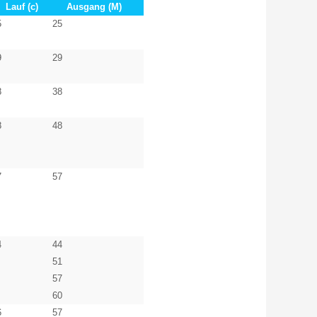
Lauf
(c)
Ausgang
(M)
5
25
9
29
8
38
8
48
7
57
4
44
51
57
60
6
57