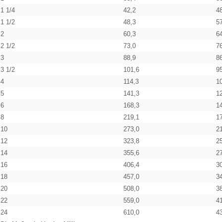
1 1/4
42,2
4
1 1/2
48,3
5
2
60,3
6
2 1/2
73,0
7
3
88,9
8
3 1/2
101,6
9
4
114,3
1
5
141,3
1
6
168,3
1
8
219,1
1
10
273,0
2
12
323,8
2
14
355,6
2
16
406,4
3
18
457,0
3
20
508,0
3
22
559,0
4
24
610,0
4