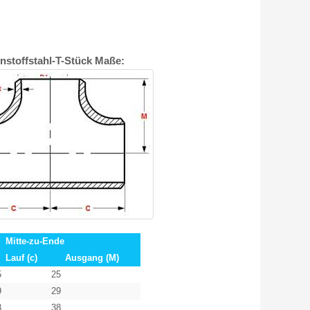
nstoffstahl-T-Stück Maße:
Mitte-zu-Ende
Lauf
(c)
Ausgang
(M)
5
25
9
29
8
38