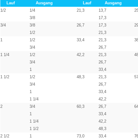
Lauf
Ausgang
Lauf
Ausgang
1/2
1/4
21,3
13,7
2
3/8
17,3
3/4
3/8
26,7
17,3
2
1/2
21,3
1
1/2
33,4
21,3
3
3/4
26,7
1 1/4
1/2
42,2
21,3
4
3/4
26,7
1
33,4
1 1/2
1/2
48,3
21,3
5
3/4
26,7
1
33,4
1 1/4
42,2
2
3/4
60,3
26,7
6
1
33,4
1 1/4
42,2
1 1/2
48,3
2 1/2
1
73,0
33,4
7