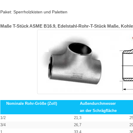
Paket: Sperrholzkisten und Paletten
Maße T-Stück ASME B16.9, Edelstahl-Rohr-T-Stück Maße, Kohle
Nominale Rohr-Größe (Zoll)
Außendurchmesser
an der Schrägfläche
1/2
21,3
2
3/4
26,7
2
1
33,4
3