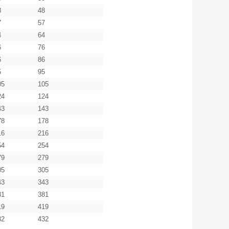
8
48
7
57
4
64
6
76
6
86
5
95
05
105
24
124
43
143
78
178
16
216
54
254
79
279
05
305
43
343
81
381
19
419
32
432