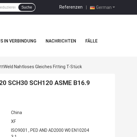
Referenzen
|
German
Suche
NS IN VERBINDUNG
NACHRICHTEN
FÄLLE
Weld Nahtloses Gleiches Fitting T-Stück
CH20 SCH30 SCH120 ASME B16.9
China
XF
ISO9001 , PED AND AD2000 W0 EN10204
3.1