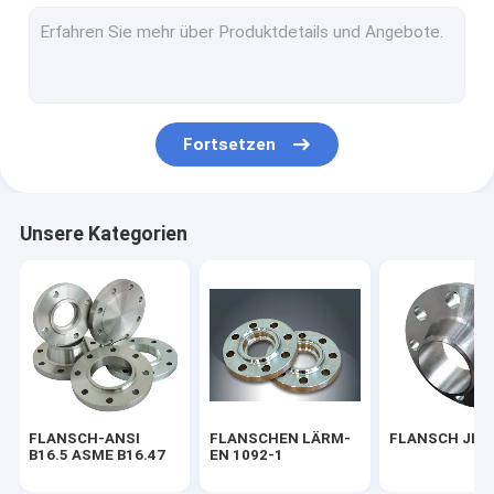
FLANSCH BS 4504
FLANSCH AWWA C207-07
FITTING ASME B16.9
Fortsetzen
FITTINGS-LÄRM-EN 10253
FITTING SGP JIS B2311
Unsere Kategorien
STAHLRohrbogen
STAHLrohr-T-STÜCK
Stahlrohr-Reduzierer
Stahlrohr-Kappe
FLANSCH-ANSI
FLANSCHEN LÄRM-
FLANSCH JIS 
FROGED, DAS ASME B16.11 PASST
B16.5 ASME B16.47
EN 1092-1