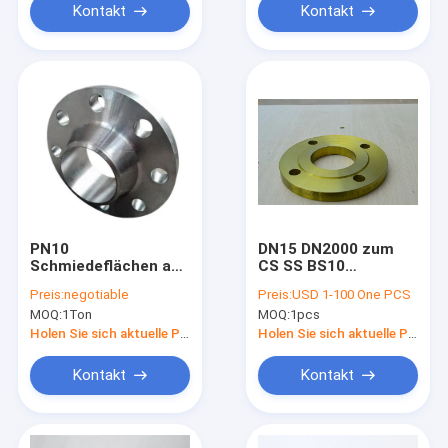
Kontakt
Kontakt
PN10
DN15 DN2000 zum
Schmiedeflächen aus
CS SS BS10
Kohlenstoffstahl Bs
FLANSCHEN heißes
Preis:
negotiable
Preis:
USD 1-100 One PCS
4504 Bl Chemie
galvanisiertes Bad
MOQ:
1Ton
MOQ:
1pcs
BS 4504 PN10 PN16
ST37.2
Holen Sie sich aktuelle Preis
Holen Sie sich aktuelle Preis
Kontakt
Kontakt