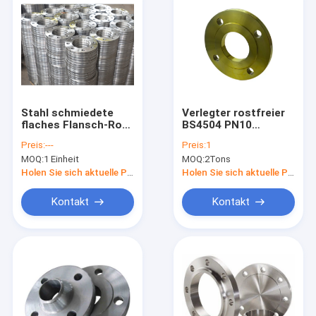
Stahl schmiedete
Verlegter rostfreier
flaches Flansch-Rohr
BS4504 PN10
und Gost Jis Bs10
Flansch WN SO DN10
Preis:
---
Preis:
1
Sabs 1123 des
des
MOQ:
1 Einheit
MOQ:
2Tons
Gesichts-PN25 der
Kohlenstoffstahl-zu
Installations-Bs4504
DN1600
Holen Sie sich aktuelle Preis
Holen Sie sich aktuelle Preis
Kontakt
Kontakt
Haus
Produkte
Über uns