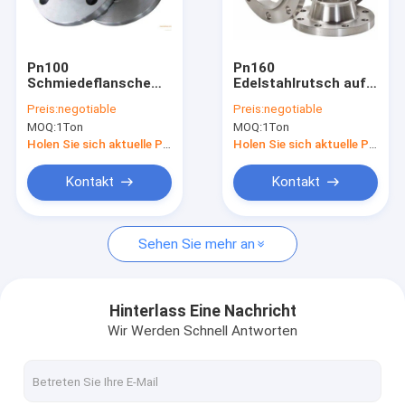
Fabrik-Ausflug
Qualitätskontrolle
Pn100
Pn160
Schmiedeflansche
Edelstahlrutsch auf
Treten Sie mit uns in Verbindung
und -belag Pl Bs10
Flansche Bs4504
Preis:
negotiable
Preis:
negotiable
Tabelle D/E Blind
Gasanwendung F316
MOQ:
1Ton
MOQ:
1Ton
/ 316l Material
Nachrichten
Holen Sie sich aktuelle Preis
Holen Sie sich aktuelle Preis
Fälle
Kontakt
Kontakt
Sehen Sie mehr an
FLANSCH-ANSI B16.5 ASME B16.47
FLANSCHEN LÄRM-EN 1092-1
Hinterlass Eine Nachricht
Wir Werden Schnell Antworten
FLANSCH JIS B2220
FLANSCH-GOST 33259