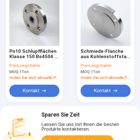
Pn10 Schlupfflächen
Schmiede-Flanche
Klasse 150 Bs4504 Pl
aus Kohlenstoffstahl
Verbindungstyp
BS4504 Schweißhals
Preis:
negotiable
Preis:
negotiable
Typ PN40 Druck
MOQ:
1Ton
MOQ:
1Ton
Holen Sie sich aktuelle Preis
Holen Sie sich aktuelle Preis
Kontakt
Kontakt
Sparen Sie Zeit
Lassen Sie uns mit Ihnen die besten
Produkte kontaktieren.