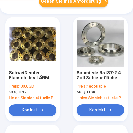
Geben Sie Ihre Anforderung
Schweißender
Schmiede Rst37-2 4
Flansch des LÄRM
Zoll Schiebefläche
EN1092-1
Bs4504 Pn10 Bv
Preis:
1.00USD
Preis:
negotiable
Schmiedeeisen-Rohr-
Zertifiziert
MOQ:
1PC
MOQ:
1Ton
Flansch-BS4504
PN16 des Hals-A105
Holen Sie sich aktuelle Preis
Holen Sie sich aktuelle Preis
C22.8
Kontakt
Kontakt