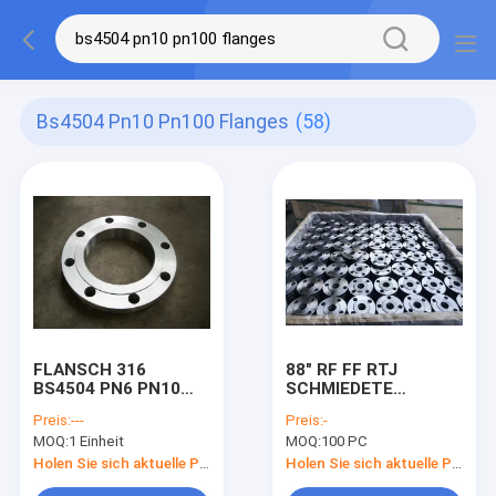
Bs4504 Pn10 Pn100 Flanges
(58)
FLANSCH 316
88" RF FF RTJ
BS4504 PN6 PN10
SCHMIEDETE
PN25 PN40 PN64
EN1092-1 FLANSCH
Preis:
---
Preis:
-
PN100 S235JR
PN6 PN10 PN16 PN25
MOQ:
1 Einheit
MOQ:
100 PC
P245GH 304
PN40 PN160
schmiedete Flansche
Holen Sie sich aktuelle Preis
Holen Sie sich aktuelle Preis